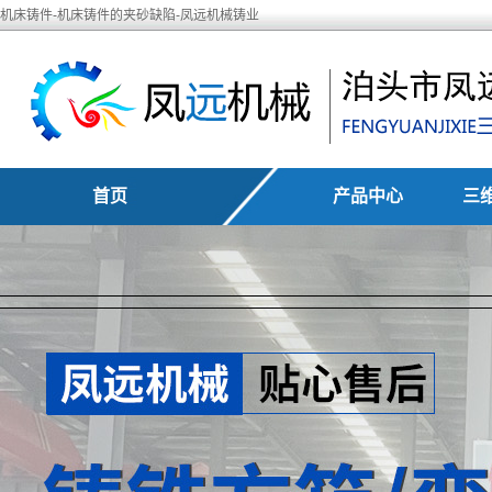
机床铸件-机床铸件的夹砂缺陷-凤远机械铸业
首页
产品中心
三