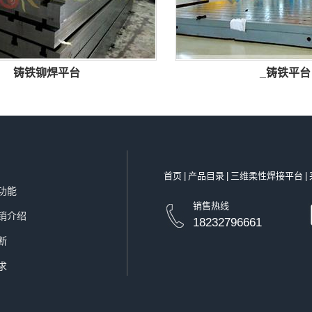
铸铁铆焊平台
_铸铁平台
首页
|
产品目录
|
三维柔性焊接平台
|
功能
销售热线
销介绍
18232796661
断
求