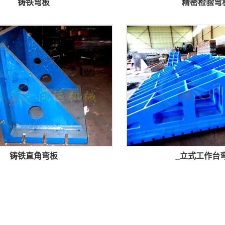
铸铁弯板
精密检验弯
铸铁直角弯板
_立式工作台