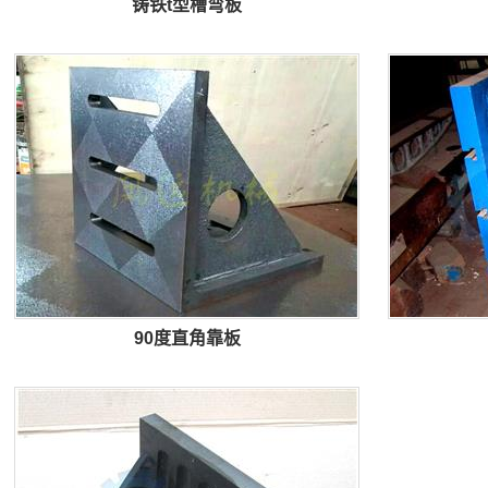
铸铁t型槽弯板
90度直角靠板