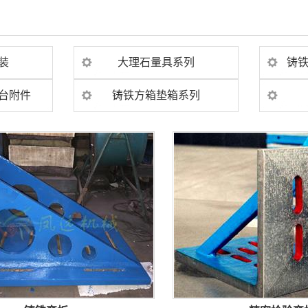
装
大理石量具系列
铸
台附件
铸铁方箱垫箱系列