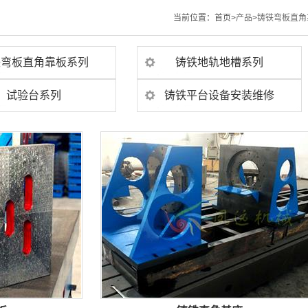
当前位置：
首页>
产品
>
铸铁弯板直角
铁弯板直角靠板系列
铸铁地轨地槽系列
试验台系列
铸铁平台设备安装维修