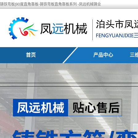
铸铁弯板|90度直角靠板-铸铁弯板直角靠板系列 -凤远机械铸业
首页
产品中心
三