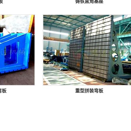
板
铸铁直角基座
弯板
重型拼装弯板