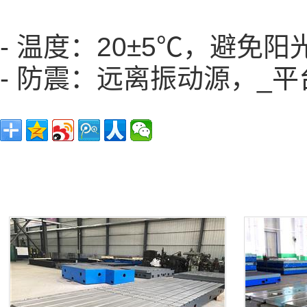
- 温度：20±5℃，避免阳
- 防震：远离振动源，_