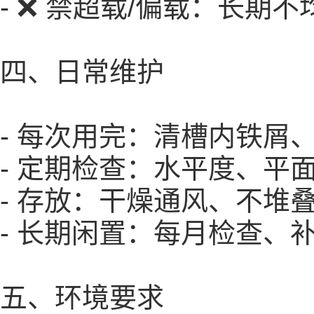
- ❌ 禁超载/偏载：长期
四、日常维护
- 每次用完：清槽内铁屑
- 定期检查：水平度、平
- 存放：干燥通风、不堆
- 长期闲置：每月检查、
五、环境要求