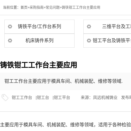
当前位置：
首页>
采购指南
>
常见问题
>
铸铁钳工工作台主要应用
铸铁平台/工作台系列
三维平台及工
机床铸件系列
钳工平台及铸铁平
铸铁钳工工作台主要应用
钳工工作台主要应用于模具车间、机械装配、维修等领域.
钳工工作台
|
钳工台
|
钳工平台
来源：
凤远机械铸业
发布时间
主要应用于模具车间、机械装配、维修等领域，适用于各种检验