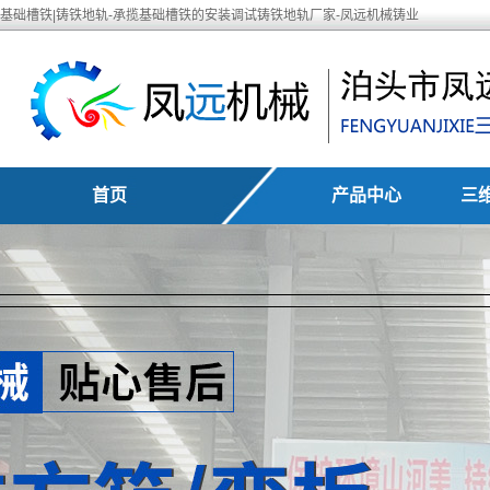
基础槽铁|铸铁地轨-承揽基础槽铁的安装调试铸铁地轨厂家-凤远机械铸业
首页
产品中心
三