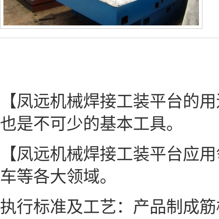
【凤远机械焊接工装平台的用
也是不可少的基本工具。
【凤远机械焊接工装平台应用
车等各大领域。
执行标准及工艺：产品制成筋