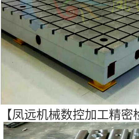
【凤远机械数控加工精密