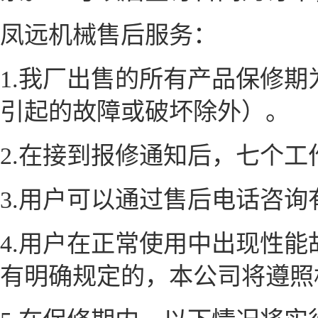
凤远机械售后服务：
1.我厂出售的所有产品保修
引起的故障或破坏除外）。
2.在接到报修通知后，七个
3.用户可以通过售后电话咨
4.用户在正常使用中出现性
有明确规定的，本公司将遵照