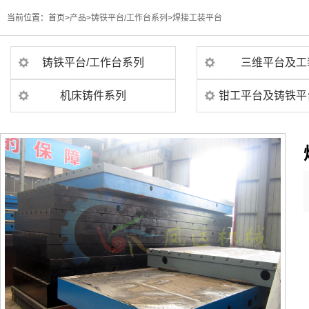
当前位置：
首页>
产品
>
铸铁平台/工作台系列
>
焊接工装平台
铸铁平台/工作台系列
三维平台及工
机床铸件系列
钳工平台及铸铁平