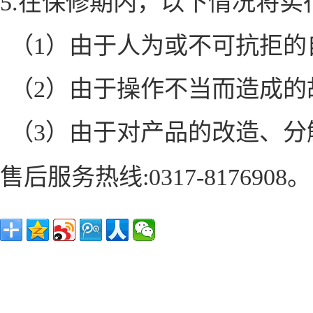
5.在保修期内，以下情况将
（1）由于人为或不可抗拒的
（2）由于操作不当而造成的
（3）由于对产品的改造、分
售后服务热线:0317-8176908。