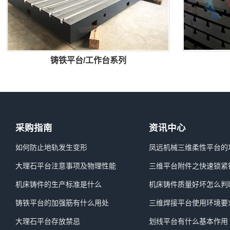
铸铁平台/工作台系列
采购指南
资讯中心
如何防止地轨发生变形
凤远机械三维柔性平台的
大理石平台注意事项及物理性能
三维平台附件之快速锁紧
机床铸件的生产标准是什么
机床铸件质量好坏怎么判
铸铁平台的加强筋有什么用处
三维焊接平台使用环境要
大理石平台存放禁忌
划线平台有什么基本作用