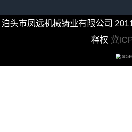
泊头市凤远机械铸业有限公司 20
释权
冀ICP
冀公网安