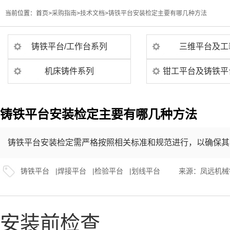
当前位置：
首页>
采购指南
>
技术文档
>
铸铁平台安装检定主要有哪几种方法
铸铁平台/工作台系列
三维平台及工
机床铸件系列
钳工平台及铸铁平
铸铁平台安装检定主要有哪几种方法
铸铁平台安装检定需严格按照相关标准和规范进行，以确保其
铸铁平台
|
焊接平台
|
检验平台
|
划线平台
来源：
凤远机械
安装前检查