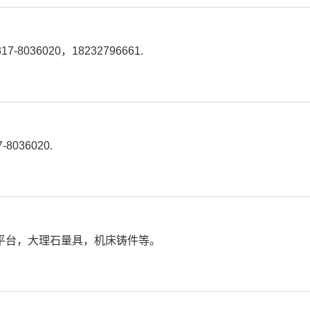
6020，18232796661.
36020.
焊接平台，大理石量具，机床铸件等。