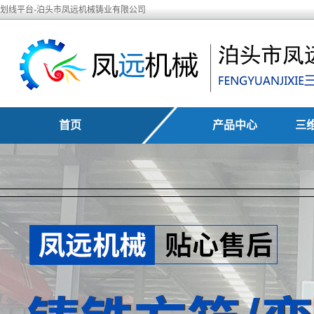
划线平台-泊头市凤远机械铸业有限公司
首页
产品中心
三