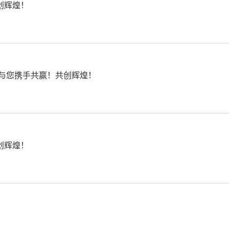
创辉煌！
待与您携手共赢！共创辉煌！
创辉煌！