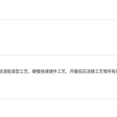
硅溶胶造型工艺、硬模快速铸件工艺、开箱低压浇铸工艺等所有