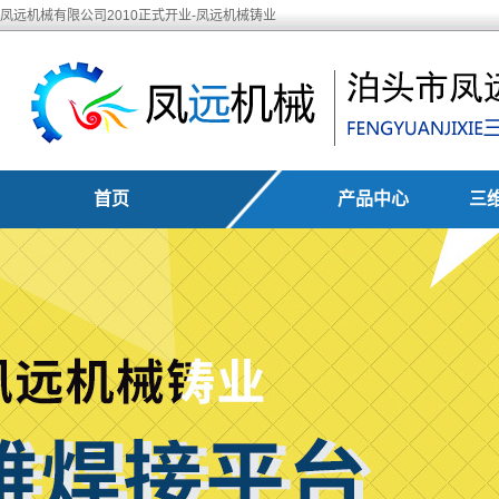
凤远机械有限公司2010正式开业-凤远机械铸业
首页
产品中心
三