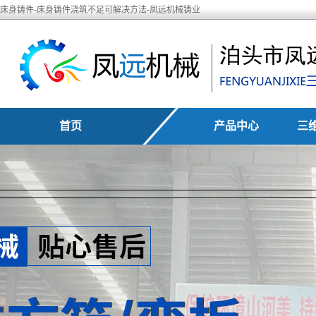
床身铸件-床身铸件浇筑不足可解决方法-凤远机械铸业
首页
产品中心
三