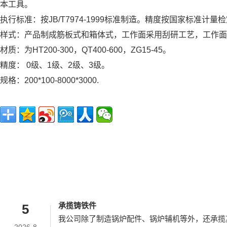
本工具。
执行标准：按JB/T7974-1999标准制造。精度按国家标准计量检定规
样式：产品制成筋板式和箱体式，工作面采用刮研工艺，工作面
材质：为HT200-300，QT400-600，ZG15-45。
精度： 0级、1级、2级、3级。
规格：200*100-8000*3000.
承揽铸铁件
5
我公司除了制造锅炉配件、锅炉辅机等外，还承揽