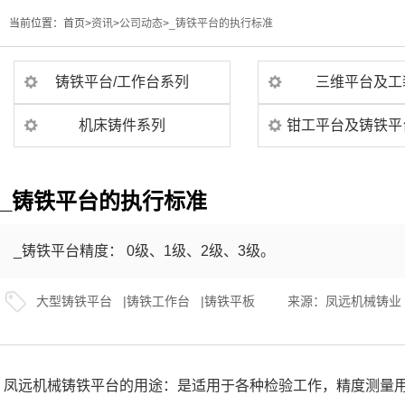
当前位置：
首页>
资讯
>
公司动态
>
_铸铁平台的执行标准
铸铁平台/工作台系列
三维平台及工
机床铸件系列
钳工平台及铸铁平
_铸铁平台的执行标准
_铸铁平台精度： 0级、1级、2级、3级。
大型铸铁平台
|
铸铁工作台
|
铸铁平板
来源：
凤远机械铸业
凤远机械铸铁平台的用途：是适用于各种检验工作，精度测量用