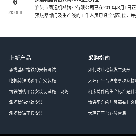
6
泊头市凤远机械铸业有限公司已在2010年3月1日
2026-8
预热器部门及生产线的工作人员已经全部到位，并
中。
上新产品
采购指南
承揽基础槽铁的安装调试
如何防止地轨发生变形
电机铸铁试验平台安装施工
大理石平台注意事项及物
铸铁划线平台安装调试施工现场
机床铸件的生产标准是什
承揽铸铁地轨安装
铸铁平台的加强筋有什么
承揽铸铁平板安装
大理石平台存放禁忌