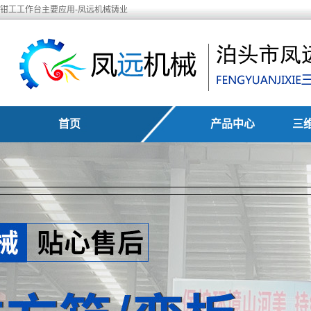
钳工工作台主要应用-凤远机械铸业
首页
产品中心
三