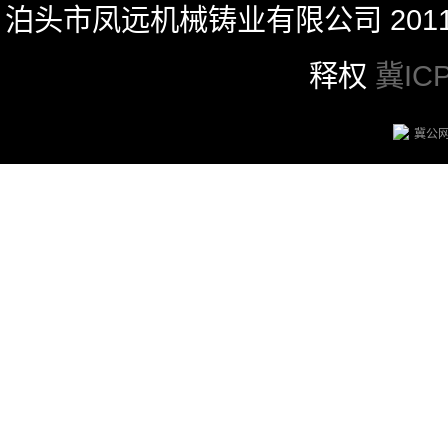
泊头市凤远机械铸业有限公司 20
释权
冀ICP
冀公网安