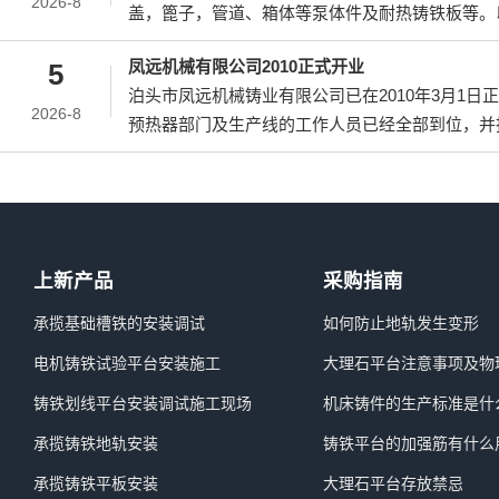
2026-8
盖，篦子，管道、箱体等泵体件及耐热铸铁板等。
公司动态：
凤远机械有限公司2010正式开业
5
泊头市凤远机械铸业有限公司已在2010年3月1日
2026-8
预热器部门及生产线的工作人员已经全部到位，并
中。
上新产品
采购指南
承揽基础槽铁的安装调试
如何防止地轨发生变形
电机铸铁试验平台安装施工
大理石平台注意事项及物
铸铁划线平台安装调试施工现场
机床铸件的生产标准是什
承揽铸铁地轨安装
铸铁平台的加强筋有什么
承揽铸铁平板安装
大理石平台存放禁忌