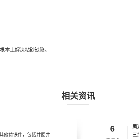
根本上解决粘砂缺陷。
相关资讯
凤
6
其他铸铁件，包括井圈井
三