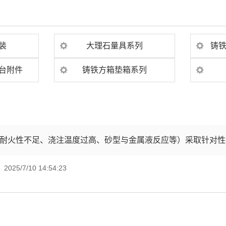
装
大理石量具系列
铸
台附件
铸铁方箱垫箱系列
耐火性不足、浇注温度过高、砂型与金属液反应等）采取针对性
25/7/10 14:54:23