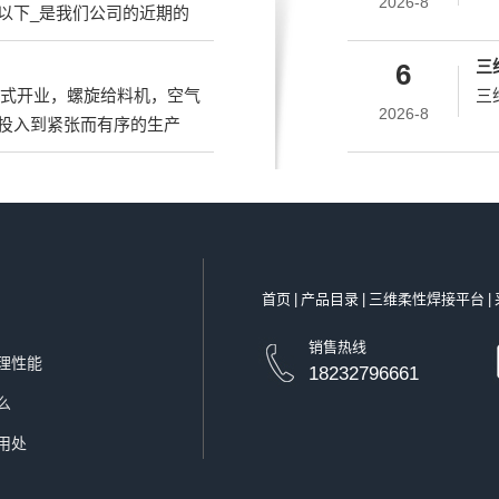
2026-8
以下_是我们公司的近期的
三
6
正式开业，螺旋给料机，空气
三
2026-8
投入到紧张而有序的生产
首页
|
产品目录
|
三维柔性焊接平台
|
销售热线
理性能
18232796661
么
用处